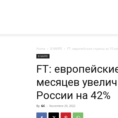
Home
В МИРЕ
FT: европейские страны за 10 м
В МИРЕ
FT: европейски
месяцев увелич
России на 42%
By
GC
-
Novembre 29, 2022