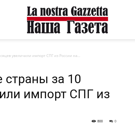
есяцев увеличили импорт СПГ из России на...
е страны за 10
или импорт СПГ из
800
0