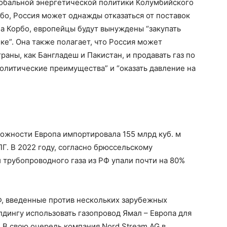
обальной энергетической политики Колумбийского
о, Россия может однажды отказаться от поставок
ла Корбо, европейцы будут вынуждены “закупать
ке”. Она также полагает, что Россия может
раны, как Бангладеш и Пакистан, и продавать газ по
политические преимущества” и “оказать давление на
ложности Европа импортировала 155 млрд куб. м
Г. В 2022 году, согласно брюссельскому
 трубопроводного газа из РФ упали почти на 80%
Ф, введенные против нескольких зарубежных
дингу использовать газопровод Ямал – Европа для
. В свою очередь компания Nord Stream AG в