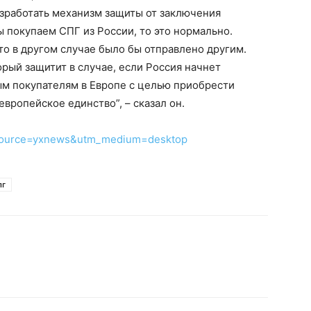
зработать механизм защиты от заключения
ы покупаем СПГ из России, то это нормально.
то в другом случае было бы отправлено другим.
рый защитит в случае, если Россия начнет
ым покупателям в Европе с целью приобрести
вропейское единство”, – сказал он.
m_source=yxnews&utm_medium=desktop
пг