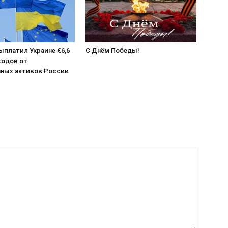
выплатил Украине €6,6
С Днём Победы!
ходов от
ных активов России