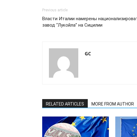
Previous article
Власти Италии намерены национализирова
завод “Лукойла” на Сицилии
GC
RELATED ARTICLES
MORE FROM AUTHOR