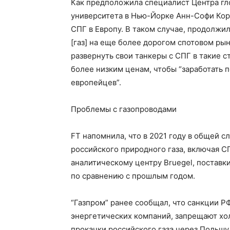
Как предположила специалист Центра гл
университета в Нью-Йорке Анн-Софи Корб
СПГ в Европу. В таком случае, продолжи
[газ] на еще более дорогом спотовом рын
развернуть свои танкеры с СПГ в такие ст
более низким ценам, чтобы “заработать 
европейцев”.
Проблемы с газопроводами
FT напомнила, что в 2021 году в общей с
российского природного газа, включая СП
аналитическому центру Bruegel, поставки
по сравнению с прошлым годом.
“Газпром” ранее сообщал, что санкции Р
энергетических компаний, запрещают хол
прокачки российского газа через Польшу