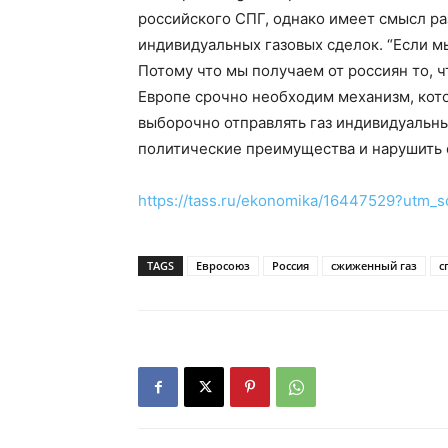
российского СПГ, однако имеет смысл ра
индивидуальных газовых сделок. “Если м
Потому что мы получаем от россиян то, ч
Европе срочно необходим механизм, кото
выборочно отправлять газ индивидуальн
политические преимущества и нарушить е
https://tass.ru/ekonomika/16447529?ut
TAGS
Евросоюз
Россия
сжиженный газ
с