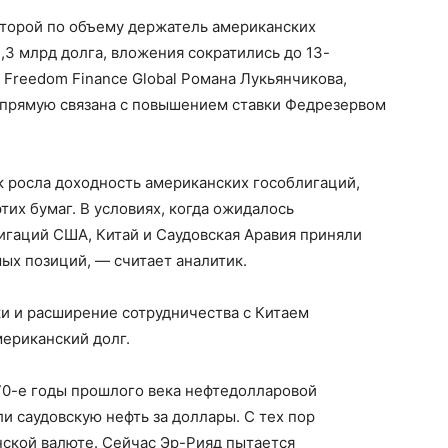
второй по объему держатель американских
,3 млрд долга, вложения сократились до 13-
Freedom Finance Global Романа Лукьянчикова,
апрямую связана с повышением ставки Федрезервом
к росла доходность американских гособлигаций,
тих бумаг. В условиях, когда ожидалось
гаций США, Китай и Саудовская Аравия приняли
ых позиций, — считает аналитик.
и и расширение сотрудничества с Китаем
мериканский долг.
70-е годы прошлого века нефтедолларовой
и саудовскую нефть за доллары. С тех пор
нской валюте. Сейчас Эр-Рияд пытается