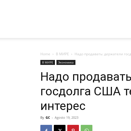
Home
В МИРЕ
Надо продавать: держатели гос
В МИРЕ
Экономика
Надо продавать
госдолга США т
интерес
By
GC
-
Agosto 19, 2023