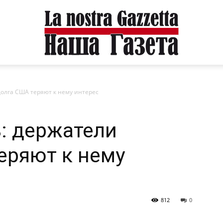
долга США теряют к нему интерес
: держатели
еряют к нему
812
0