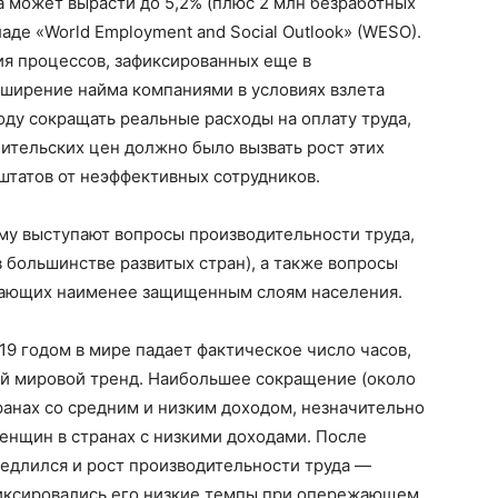
на может вырасти до 5,2% (плюс 2 млн безработных
аде «World Employment and Social Outlook» (WESO).
ия процессов, зафиксированных еще в
ширение найма компаниями в условиях взлета
ду сокращать реальные расходы на оплату труда,
ительских цен должно было вызвать рост этих
штатов от неэффективных сотрудников.
у выступают вопросы производительности труда,
в большинстве развитых стран), а также вопросы
ожающих наименее защищенным слоям населения.
019 годом в мире падает фактическое число часов,
й мировой тренд. Наибольшее сокращение (около
транах со средним и низким доходом, незначительно
енщин в странах с низкими доходами. После
едлился и рост производительности труда —
фиксировались его низкие темпы при опережающем