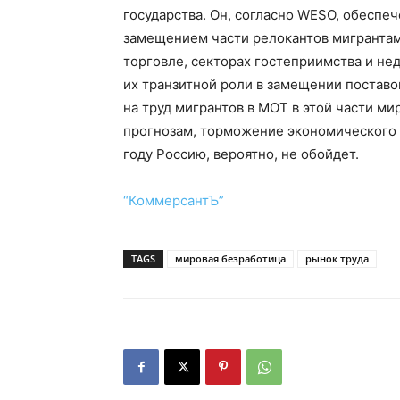
государства. Он, согласно WESO, обеспе
замещением части релокантов мигрантами
торговле, секторах гостеприимства и нед
их транзитной роли в замещении поставо
на труд мигрантов в МОТ в этой части м
прогнозам, торможение экономического р
году Россию, вероятно, не обойдет.
“КоммерсантЪ”
TAGS
мировая безработица
рынок труда