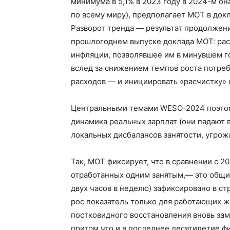
минимума в 5,1% в 2023 году в 2024-м о
по всему миру), предполагает МОТ в докл
Разворот тренда — результат продолжен
прошлогоднем выпуске доклада МОТ: рас
инфляции, позволявшее им в минувшем го
вслед за снижением темпов роста потреб
расходов — и инициировать «расчистку» 
Центральными темами WESO-2024 поэтом
динамика реальных зарплат (они падают 
локальных дисбалансов занятости, угр
Так, МОТ фиксирует, что в сравнении с 2
отработанных одним занятым,— это общи
двух часов в неделю) зафиксировано в с
рос показатель только для работающих ж
постковидного восстановления вновь зам
притом что и в последнее десятилетие 