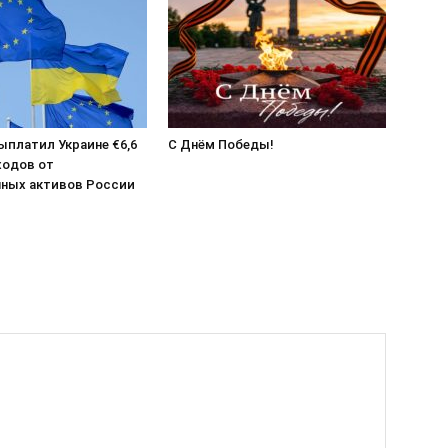
выплатил Украине €6,6
С Днём Победы!
ходов от
ных активов России