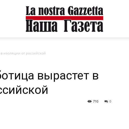
в изоляции от российской
отица вырастет в
ссийской
710
0