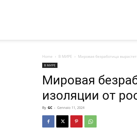
Home
В МИРЕ
Мировая безработица вырастет 
В МИРЕ
Мировая безраб
изоляции от ро
By
GC
-
Gennaio 11, 2024