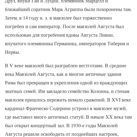
Друз, внуки Гай и Луций, племянник Марцелл и
ближайший соратник Марк Агриппа были похоронены там.
Затем, в 14 году н. э. в мавзолее был торжественно
погребен и сам император. После мавзолей Августа был
использован для погребения вдовы Августа Ливии,
внучатого племянника Германика, императоров Тиберия и
Нервы.
В V веке мавзолей был разграблен вестготами. В средние
века Мавзолей Августа, как и многие античные здания
Рима был превращен в укрепления одной из враждующих
знатных семей. Им завладело семейство Колонна, и стенам
мавзолея пришлось пережить немало сражений. В XVI веке
кардинал Франческо Содерини устроил в мавзолее музей,
где выставил много античных статуй. В начале XX века там
был открыт концертный зал. В 1930-е годы Мавзолей
Августа решили освободить от позднейших настроек,