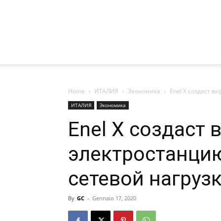
Home
ИТАЛИЯ
Экономика
Enel X создаст 
ИТАЛИЯ
Экономика
Enel X создаст
электростанци
сетевой нагруз
By
GC
-
Gennaio 17, 2020