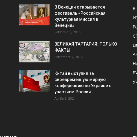
В Венеции открывается
В
фестиваль «Российская
И
культурная миссия в
Венеции»
Р
Febbraio 9, 2018
С
ВЕЛИКАЯ ТАРТАРИЯ: ТОЛЬКО
Е
ФАКТЫ
А
Settembre 7, 2016
Н
Р
Китай выступил за
своевременную мирную
У
конференцию по Украине с
участием России
Aprile 9, 2024