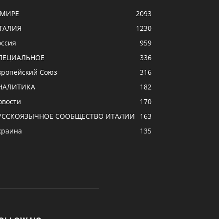
 МИРЕ
2093
ТАЛИЯ
1230
оссия
959
ПЕЦИАЛЬНОЕ
336
вропейский Союз
316
НАЛИТИКА
182
овости
170
УССКОЯЗЫЧНОЕ CООБЩЕСТВО ИТАЛИИ
163
краина
135