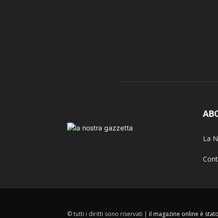
AB
La N
Cont
© tutti i diritti sono riservati |
il magazine online è sta