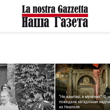
“Не вампир, а мученик”. О 
поведала загадочная надп
из Неаполя