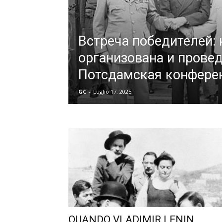
Встреча победителей:
организована и прове
Потсдамская конфере
GC
-
Luglio 17, 2025
QUANDO VLADIMIR LENIN