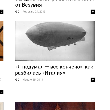
от Везувия
GC
-
Febbraio 24, 2019
0
0
«Я подумал — все кончено»: как
разбилась «Италия»
в
GC
-
Maggio 25, 2018
0
0