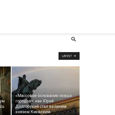
LATEST
«Массовое основание новых
чем
городов»: как Юрий
ись
Долгорукий стал великим
князем Киевским