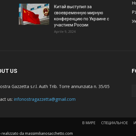
Н
Китай выступил за
Р
своевременную мирную
конференцию по Украине с
У
участием России
Aprile 9, 2024
OUT US
F
ostra Gazzetta s.r.l. Auth Trib. Torre annunziata n. 35/05
act us:
infonostragazzetta@gmail.com
В МИРЕ
СПЕЦИАЛЬНОЕ
to realizzato da massimilianosacchetto.com