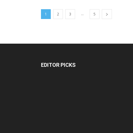
...
1
2
3
5
EDITOR PICKS