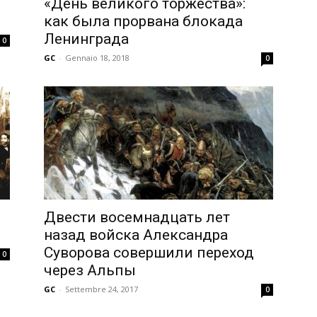
«День великого торжества»:
как была прорвана блокада
Ленинграда
0
GC
-
Gennaio 18, 2018
0
Двести восемнадцать лет
назад войска Александра
Суворова совершили переход
0
через Альпы
GC
-
Settembre 24, 2017
0