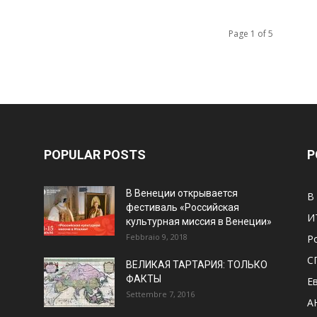
Page 1 of 5
POPULAR POSTS
P
В Венеции открывается
В
фестиваль «Российская
И
культурная миссия в Венеции»
Febbraio 9, 2018
Р
С
ВЕЛИКАЯ ТАРТАРИЯ: ТОЛЬКО
ФАКТЫ
Е
Settembre 7, 2016
А