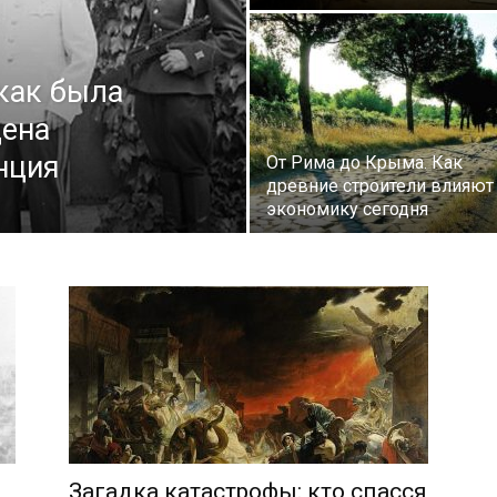
 как была
дена
нция
От Рима до Крыма. Как
древние строители влияют
экономику сегодня
Загадка катастрофы: кто спасся