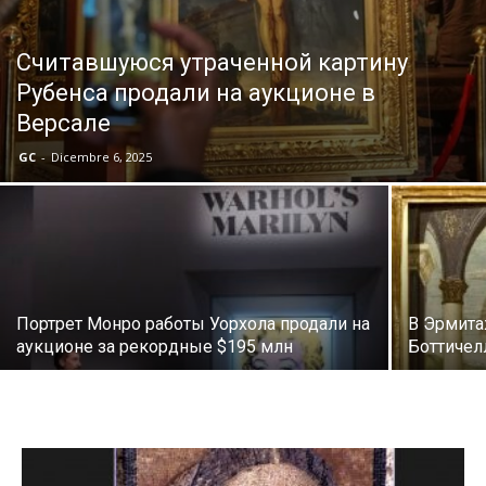
Считавшуюся утраченной картину
Рубенса продали на аукционе в
Версале
GC
-
Dicembre 6, 2025
Портрет Монро работы Уорхола продали на
В Эрмита
аукционе за рекордные $195 млн
Боттичел