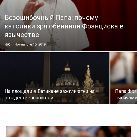
Безошибочный Папа: почему
католики зря обвинили Франциска в
язычестве
GC
-
Novembre 15, 2019
На площади в Ватикане зажгли огни на
Папа Фра
рождественской ели
тысячами