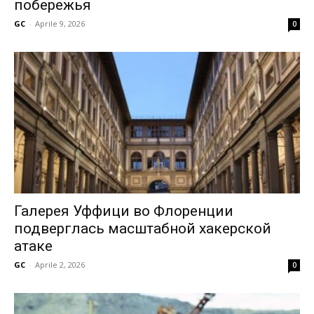
побережья
GC
-
Aprile 9, 2026
0
Галерея Уффици во Флоренции
подверглась масштабной хакерской
атаке
GC
-
Aprile 2, 2026
0