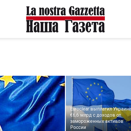
Euroclear выплатил Украин
€6,6 млрд с доходов от
замороженных активов
России