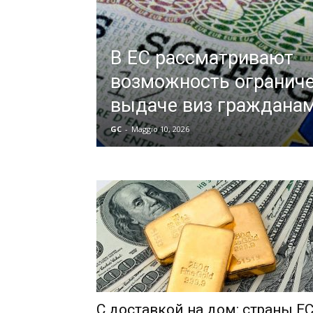
В ЕС рассматривают
возможность ограниче
выдаче виз граждана
GC
-
Maggio 10, 2026
С доставкой на дом: страны Е