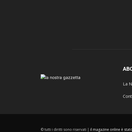
AB
La N
Cont
© tutti i diritti sono riservati |
il magazine online è sta