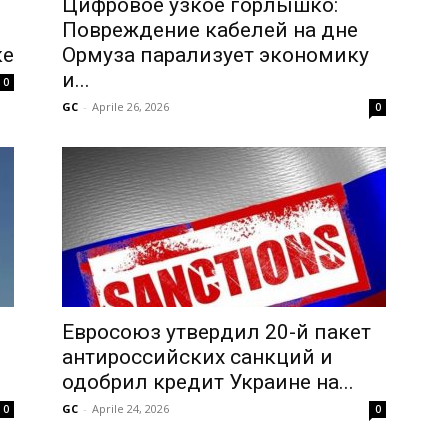
Цифровое узкое горлышко:
Повреждение кабелей на дне
ке
Ормуза парализует экономику
и...
0
GC
-
Aprile 26, 2026
0
Евросоюз утвердил 20-й пакет
антироссийских санкций и
одобрил кредит Украине на...
GC
-
Aprile 24, 2026
0
0