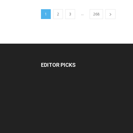
...
1
2
3
268
EDITOR PICKS