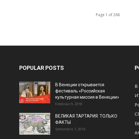
Page 1 of 268
POPULAR POSTS
P
В Венеции открывается
В
фестиваль «Российская
И
культурная миссия в Венеции»
Febbraio 9, 2018
Р
С
ВЕЛИКАЯ ТАРТАРИЯ: ТОЛЬКО
ФАКТЫ
Е
Settembre 7, 2016
А