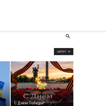
LATEST
е
С Днём Победы!