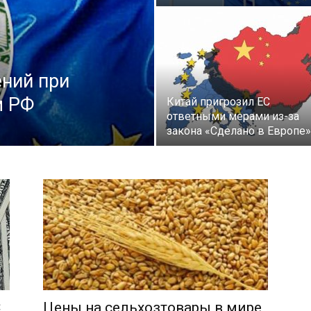
ний при
м РФ
Китай пригрозил ЕС
ответными мерами из-за
закона «Сделано в Европе»
С
Цены на сельхозтовары в мире