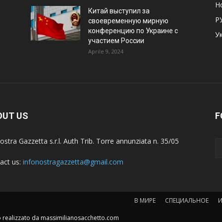
Н
Китай выступил за
Р
своевременную мирную
конференцию по Украине с
У
участием России
Aprile 9, 2024
OUT US
F
ostra Gazzetta s.r.l. Auth Trib. Torre annunziata n. 35/05
act us:
infonostragazzetta@gmail.com
В МИРЕ
СПЕЦИАЛЬНОЕ
to realizzato da massimilianosacchetto.com