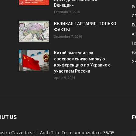
Венеции»
Р
Febbraio 9, 2018
С
ВЕЛИКАЯ ТАРТАРИЯ: ТОЛЬКО
Е
ФАКТЫ
А
Settembre 7, 2016
Н
Р
Китай выступил за
своевременную мирную
У
конференцию по Украине с
участием России
Aprile 9, 2024
OUT US
F
ostra Gazzetta s.r.l. Auth Trib. Torre annunziata n. 35/05