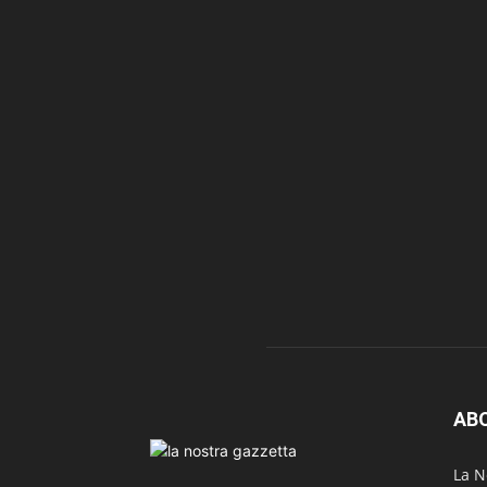
AB
La N