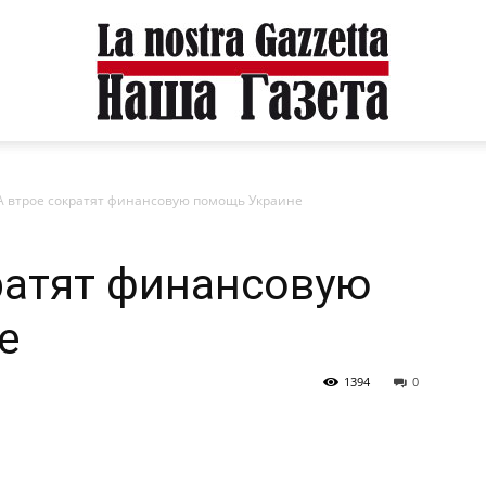
 втрое сократят финансовую помощь Украине
ратят финансовую
е
1394
0