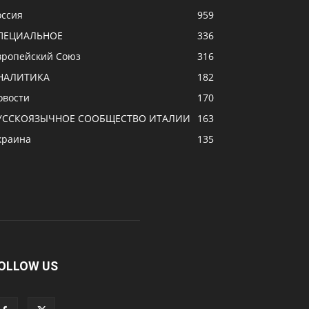
оссия
959
ПЕЦИАЛЬНОЕ
336
вропейский Союз
316
НАЛИТИКА
182
овости
170
УССКОЯЗЫЧНОЕ CООБЩЕСТВО ИТАЛИИ
163
краина
135
OLLOW US