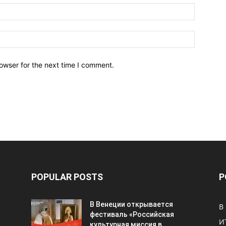
owser for the next time I comment.
POPULAR POSTS
P
В Венеции открывается
В
фестиваль «Российская
И
культурная миссия в