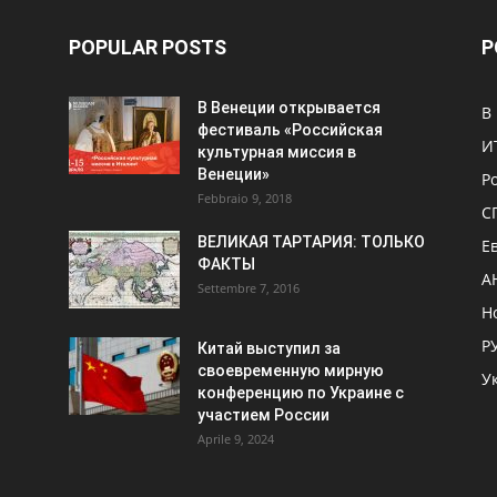
POPULAR POSTS
P
В Венеции открывается
В
фестиваль «Российская
И
культурная миссия в
Венеции»
Р
Febbraio 9, 2018
С
ВЕЛИКАЯ ТАРТАРИЯ: ТОЛЬКО
Е
ФАКТЫ
А
Settembre 7, 2016
Н
Р
Китай выступил за
своевременную мирную
У
конференцию по Украине с
участием России
Aprile 9, 2024