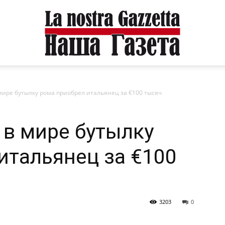
мире бутылку рома приобрел итальянец за €100 тысяч
в мире бутылку
итальянец за €100
3203
0