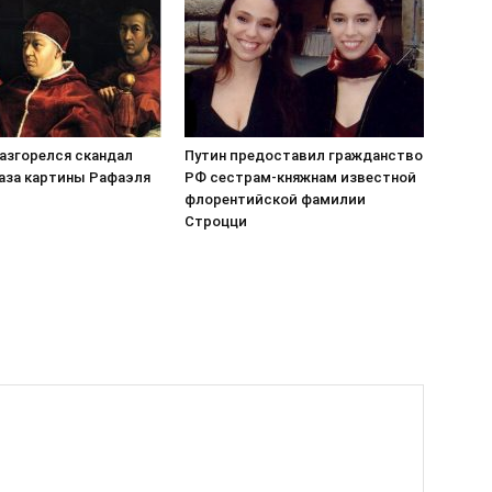
разгорелся скандал
Путин предоставил гражданство
каза картины Рафаэля
РФ сестрам-княжнам известной
флорентийской фамилии
Строцци