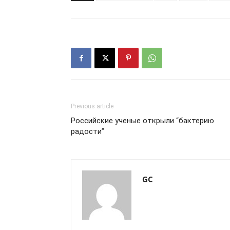
Previous article
Российские ученые открыли “бактерию
радости”
GC