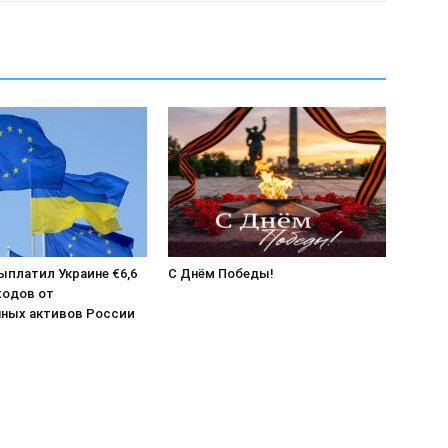
выплатил Украине €6,6
С Днём Победы!
ходов от
ных активов России