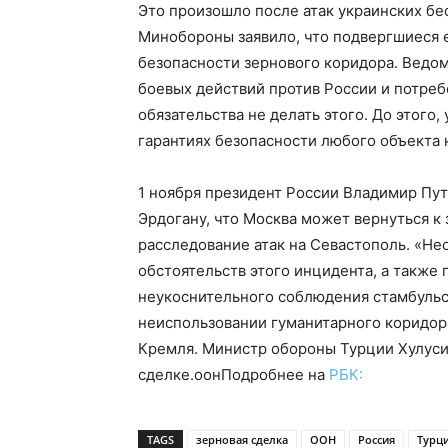
Это произошло после атак украинских бе
Минобороны заявило, что подвергшиеся 
безопасности зернового коридора. Ведо
боевых действий против России и потре
обязательства не делать этого. До этого,
гарантиях безопасности любого объекта 
1 ноября президент России Владимир Пу
Эрдогану, что Москва может вернуться к 
расследование атак на Севастополь. «Н
обстоятельств этого инцидента, а также 
неукоснительного соблюдения стамбульск
неиспользовании гуманитарного коридора
Кремля. Министр обороны Турции Хулуси
сделке.оонПодробнее на
РБК:
TAGS
зерновая сделка
ООН
Россия
Турц