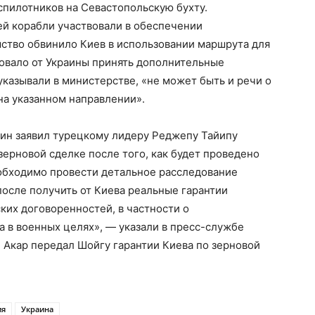
спилотников на Севастопольскую бухту.
ей корабли участвовали в обеспечении
мство обвинило Киев в использовании маршрута для
бовало от Украины принять дополнительные
 указывали в министерстве, «не может быть и речи о
на указанном направлении».
тин заявил турецкому лидеру Реджепу Тайипу
зерновой сделке после того, как будет проведено
еобходимо провести детальное расследование
после получить от Киева реальные гарантии
их договоренностей, в частности о
 в военных целях», — указали в пресс-службе
 Акар передал Шойгу гарантии Киева по зерновой
ия
Украина