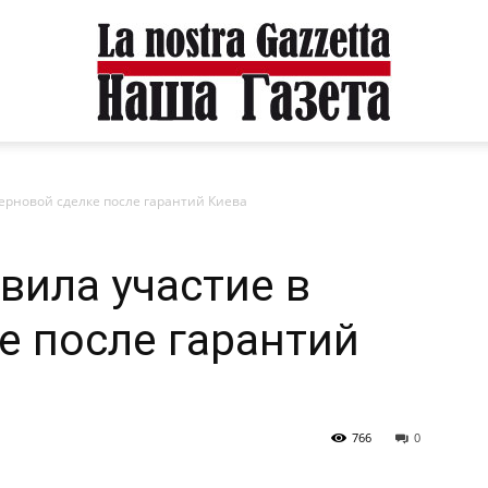
зерновой сделке после гарантий Киева
вила участие в
е после гарантий
766
0