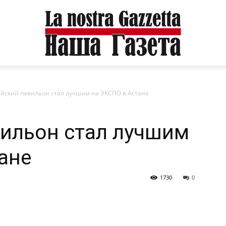
ийский павильон стал лучшим на ЭКСПО в Астане
ильон стал лучшим
ане
1730
0