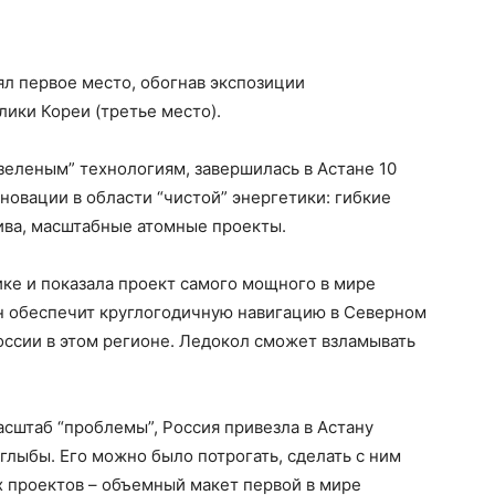
л первое место, обогнав экспозиции
лики Кореи (третье место).
зеленым” технологиям, завершилась в Астане 10
новации в области “чистой” энергетики: гибкие
ива, масштабные атомные проекты.
ке и показала проект самого мощного в мире
он обеспечит круглогодичную навигацию в Северном
оссии в этом регионе. Ледокол сможет взламывать
сштаб “проблемы”, Россия привезла в Астану
лыбы. Его можно было потрогать, сделать с ним
х проектов – объемный макет первой в мире