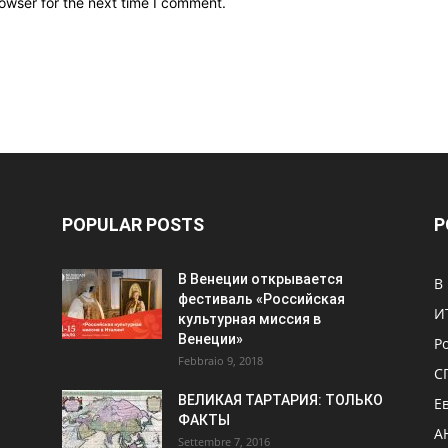
owser for the next time I comment.
POPULAR POSTS
P
В Венеции открывается
В
фестиваль «Российская
И
культурная миссия в
Венеции»
Р
Febbraio 9, 2018
С
ВЕЛИКАЯ ТАРТАРИЯ: ТОЛЬКО
Е
ФАКТЫ
А
Settembre 7, 2016