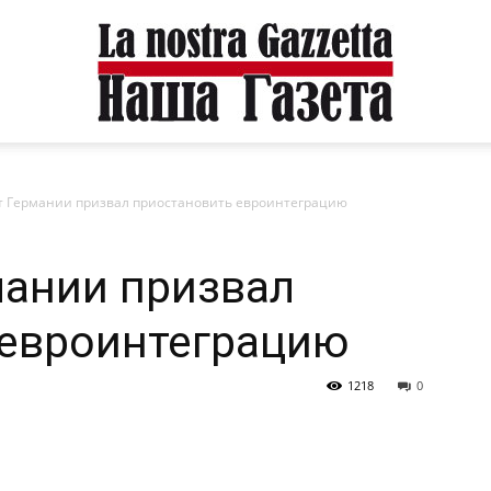
т Германии призвал приостановить евроинтеграцию
мании призвал
 евроинтеграцию
1218
0