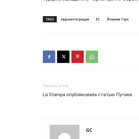
TAGS
евроинтеграция
ЕС
Йоахим Гаук
Previous article
La Stampa опубликовала статью Путина
GC