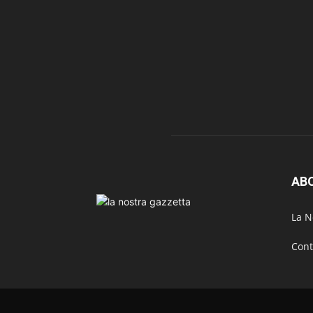
AB
La N
Cont