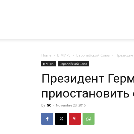
Home
В МИРЕ
Европейский Союз
Президен
В МИРЕ
Европейский Союз
Президент Гер
приостановить
By
GC
-
Novembre 28, 2016