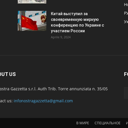
Н
Р
Китай выступил за
своевременную мирную
У
конференцию по Украине с
участием России
Aprile 9, 2024
OUT US
F
ostra Gazzetta s.r.l. Auth Trib. Torre annunziata n. 35/05
act us:
infonostragazzetta@gmail.com
В МИРЕ
СПЕЦИАЛЬНОЕ