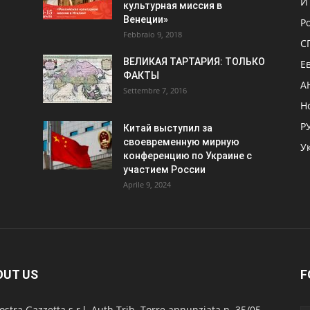
И
культурная миссия в
Венеции»
Р
Febbraio 9, 2018
С
ВЕЛИКАЯ ТАРТАРИЯ: ТОЛЬКО
Е
ФАКТЫ
А
Settembre 7, 2016
Н
Р
Китай выступил за
своевременную мирную
У
конференцию по Украине с
участием России
Aprile 9, 2024
OUT US
F
ostra Gazzetta s.r.l. Auth Trib. Torre annunziata n. 35/05