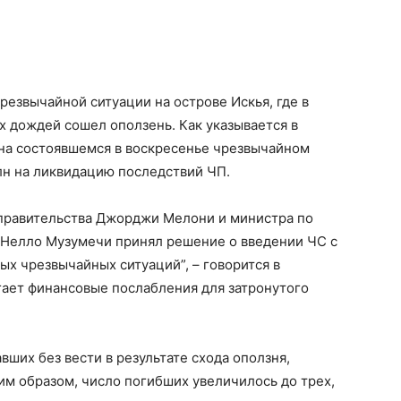
езвычайной ситуации на острове Искья, где в
х дождей сошел оползень. Как указывается в
 на состоявшемся в воскресенье чрезвычайном
н на ликвидацию последствий ЧП.
правительства Джорджи Мелони и министра по
 Нелло Музумечи принял решение о введении ЧС с
х чрезвычайных ситуаций”, – говорится в
агает финансовые послабления для затронутого
ших без вести в результате схода оползня,
м образом, число погибших увеличилось до трех,