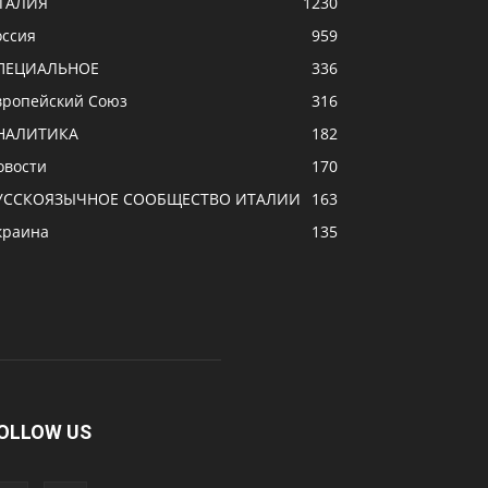
ТАЛИЯ
1230
оссия
959
ПЕЦИАЛЬНОЕ
336
вропейский Союз
316
НАЛИТИКА
182
овости
170
УССКОЯЗЫЧНОЕ CООБЩЕСТВО ИТАЛИИ
163
краина
135
OLLOW US