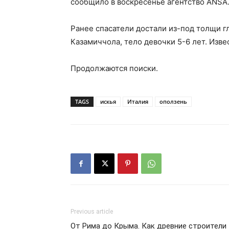
сообщило в воскресенье агентство ANSA
Ранее спасатели достали из-под толщи 
Казамиччола, тело девочки 5-6 лет. Изв
Продолжаются поиски.
TAGS
искья
Италия
оползень
Previous article
От Рима до Крыма. Как древние строители