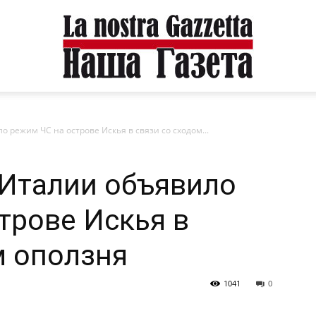
 режим ЧС на острове Искья в связи со сходом...
 Италии объявило
трове Искья в
м оползня
1041
0