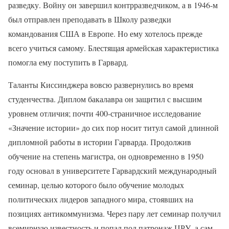
разведку. Войну он завершил контрразведчиком, а в 1946-м
был отправлен преподавать в Школу разведки
командования США в Европе. Но ему хотелось прежде
всего учиться самому. Блестящая армейская характеристика
помогла ему поступить в Гарвард.
Таланты Киссинджера вовсю развернулись во время
студенчества. Диплом бакалавра он защитил с высшим
уровнем отличия; почти 400-страничное исследование
«Значение истории» до сих пор носит титул самой длинной
дипломной работы в истории Гарварда. Продолжив
обучение на степень магистра, он одновременно в 1950
году основал в университете Гарвардский международный
семинар, целью которого было обучение молодых
политических лидеров западного мира, стоявших на
позициях антикоммунизма. Через пару лет семинар получил
всемирную известность и попал под патронаж ЦРУ, а сам