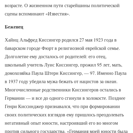
возрасте. О жизненном пути старейшины политической
сцены вспоминают «Известия».
Беженец
Хайнц Альфред Киссингер родился 27 мая 1923 года в
баварском городе Фюрт в религиозной еврейской семье.
Долголетие ему досталось от родителей: его отец,
школьный учитель Луис Киссингер, прожил 95 лет, мать,
домохозяйка Паула Штерн Киссингер, — 97. Именно Паула
в 1937 году убедила мужа бежать от нацистов за океан.
Многочисленные родственники Киссингеров остались в
Германии — и все до одного сгинули в холокосте. Позднее
Генри Киссинджер признавался, что при формировании
своих политических взглядов ему пришлось преодолевать
негативный опыт юности, настроивший его во многом
против сильного государства. «Германия моей юности была