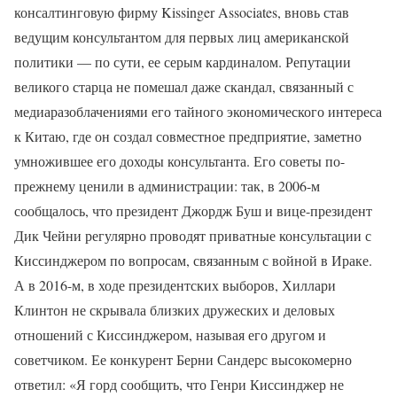
консалтинговую фирму Kissinger Associates, вновь став
ведущим консультантом для первых лиц американской
политики — по сути, ее серым кардиналом. Репутации
великого старца не помешал даже скандал, связанный с
медиаразоблачениями его тайного экономического интереса
к Китаю, где он создал совместное предприятие, заметно
умножившее его доходы консультанта. Его советы по-
прежнему ценили в администрации: так, в 2006-м
сообщалось, что президент Джордж Буш и вице-президент
Дик Чейни регулярно проводят приватные консультации с
Киссинджером по вопросам, связанным с войной в Ираке.
А в 2016-м, в ходе президентских выборов, Хиллари
Клинтон не скрывала близких дружеских и деловых
отношений с Киссинджером, называя его другом и
советчиком. Ее конкурент Берни Сандерс высокомерно
ответил: «Я горд сообщить, что Генри Киссинджер не