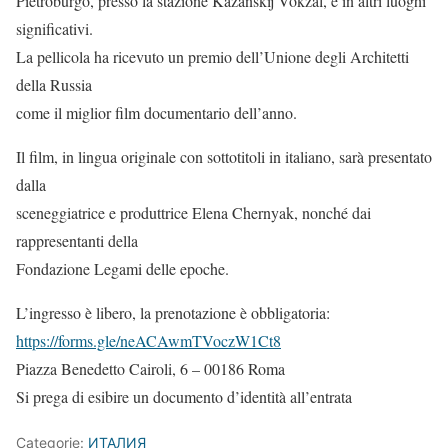
Pietroburgo, presso la stazione Kazanskij Vokzal, e in altri luoghi
significativi.
La pellicola ha ricevuto un premio dell’Unione degli Architetti
della Russia
come il miglior film documentario dell’anno.
Il film, in lingua originale con sottotitoli in italiano, sarà presentato
dalla
sceneggiatrice e produttrice Elena Chernyak, nonché dai
rappresentanti della
Fondazione Legami delle epoche.
L’ingresso è libero, la prenotazione è obbligatoria:
https://forms.gle/neACAwmTVoczW1Ct8
Piazza Benedetto Cairoli, 6 – 00186 Roma
Si prega di esibire un documento d’identità all’entrata
Categorie:
ИТАЛИЯ