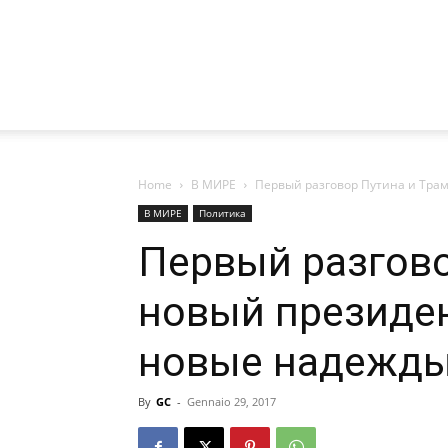
Home
В МИРЕ
Первый разговор Путина и Трам
В МИРЕ
Политика
Первый разгово
новый президен
новые надежд
By
GC
-
Gennaio 29, 2017