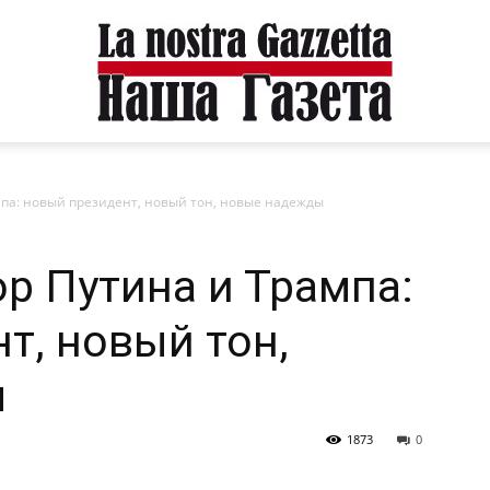
па: новый президент, новый тон, новые надежды
р Путина и Трампа:
т, новый тон,
ы
1873
0