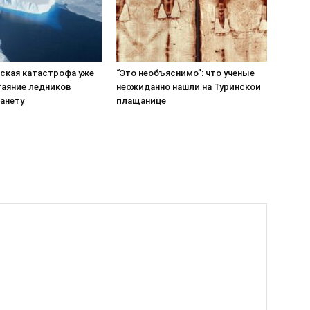
ская катастрофа уже
“Это необъяснимо”: что ученые
таяние ледников
неожиданно нашли на Туринской
анету
плащанице