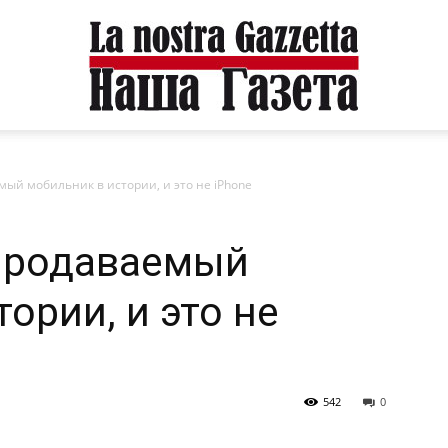
ый мобильник в истории, и это не iPhone
продаваемый
ории, и это не
542
0