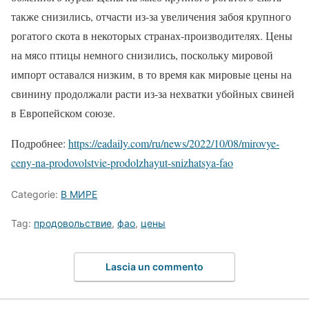
также снизились, отчасти из-за увеличения забоя крупного
рогатого скота в некоторых странах-производителях. Цены
на мясо птицы немного снизились, поскольку мировой
импорт оставался низким, в то время как мировые цены на
свинину продолжали расти из-за нехватки убойных свиней
в Европейском союзе.
Подробнее:
https://eadaily.com/ru/news/2022/10/08/mirovye-
ceny-na-prodovolstvie-prodolzhayut-snizhatsya-fao
Categorie:
В МИРЕ
Tag:
продовольствие
,
фао
,
цены
Lascia un commento