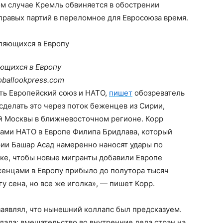
ом случае Кремль обвиняется в обострении
правых партий в переломное для Евросоюза время.
яющихся в Европу
loballookpress.com
ть Европейский союз и НАТО,
пишет
обозреватель
сделать это через поток беженцев из Сирии,
ий Москвы в ближневосточном регионе. Корр
ами НАТО в Европе Филипа Бридлава, который
рии Башар Асад намеренно наносят удары по
ке, чтобы новые мигранты добавили Европе
женцами в Европу прибыло до полутора тысяч
гу сена, но все же иголка», — пишет Корр.
заявлял, что нынешний коллапс был предсказуем.
ала: вмешательство во внутренние дела стран на