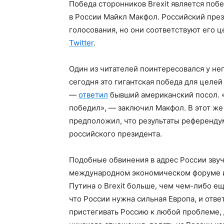
Победа сторонников Brexit является по
в России Майкл Макфол. Российский през
голосования, но они соответствуют его ц
Twitter
.
Один из читателей поинтересовался у нег
сегодня это гигантская победа для целе
—
ответил
бывший американский посол. «
победил», — заключил Макфол. В этот ж
предположил, что результаты референду
российского президента.
Подобные обвинения в адрес России зву
международном экономическом форуме 
Путина о Brexit больше, чем чем-либо ещ
что России нужна сильная Европа, и отве
пристегивать Россию к любой проблеме, 