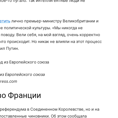
кое‑то пугало. Так интеллигентные люди не
етить
лично премьер-министру Великобритании и
е политической культуры. «Мы никогда не
поводу. Вели себя, на мой взгляд, очень корректно
что происходит. Но никак не влияли на этот процесс
вил Путин.
из Европейского союза
press.com
во Франции
 референдума в Соединенном Королевстве, но и на
поставленные чиновники. Об этом сообщала