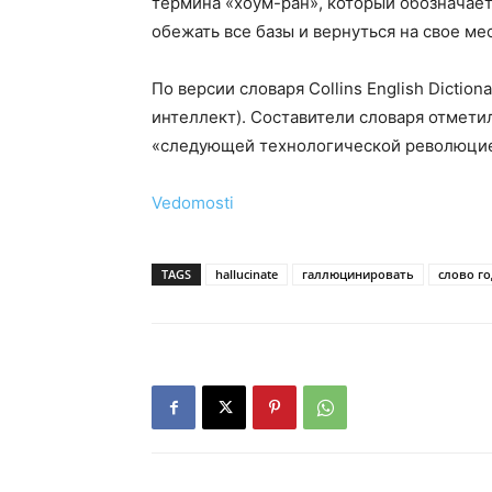
термина «хоум-ран», который обозначает 
обежать все базы и вернуться на свое ме
По версии словаря Collins English Diction
интеллект). Составители словаря отметил
«следующей технологической революци
Vedomosti
TAGS
hallucinate
галлюцинировать
слово го