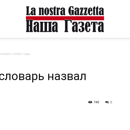
азвал слово года
словарь назвал
749
0