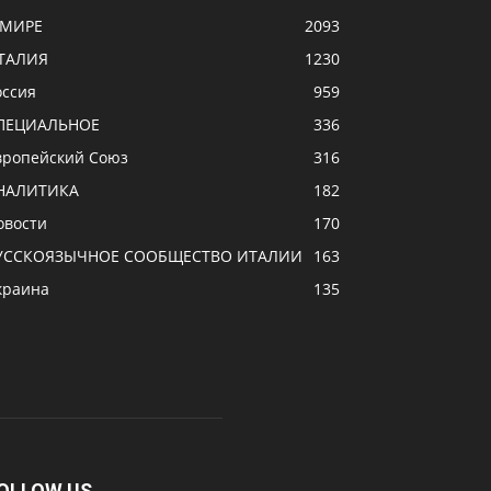
 МИРЕ
2093
ТАЛИЯ
1230
оссия
959
ПЕЦИАЛЬНОЕ
336
вропейский Союз
316
НАЛИТИКА
182
овости
170
УССКОЯЗЫЧНОЕ CООБЩЕСТВО ИТАЛИИ
163
краина
135
OLLOW US