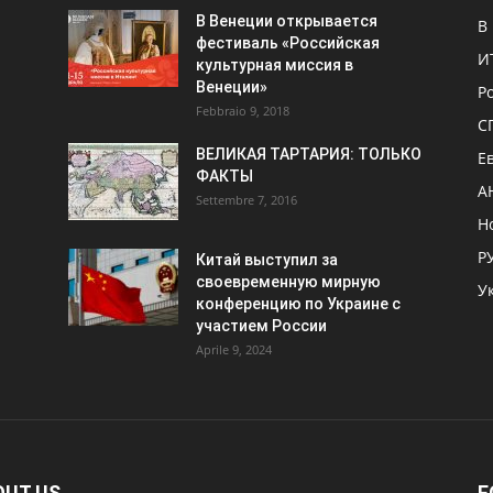
В Венеции открывается
В
фестиваль «Российская
И
культурная миссия в
Венеции»
Р
Febbraio 9, 2018
С
ВЕЛИКАЯ ТАРТАРИЯ: ТОЛЬКО
Е
ФАКТЫ
А
Settembre 7, 2016
Н
Р
Китай выступил за
своевременную мирную
У
конференцию по Украине с
участием России
Aprile 9, 2024
OUT US
F