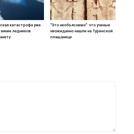
ская катастрофа уже
“Это необъяснимо”: что ученые
таяние ледников
неожиданно нашли на Туринской
анету
плащанице