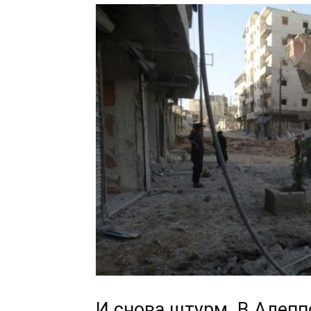
И снова штурм. В Алеп