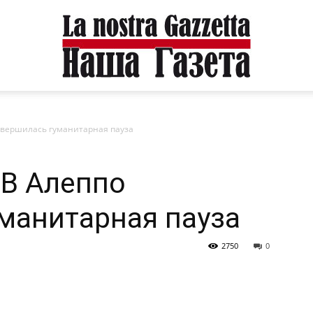
авершилась гуманитарная пауза
 В Алеппо
манитарная пауза
2750
0