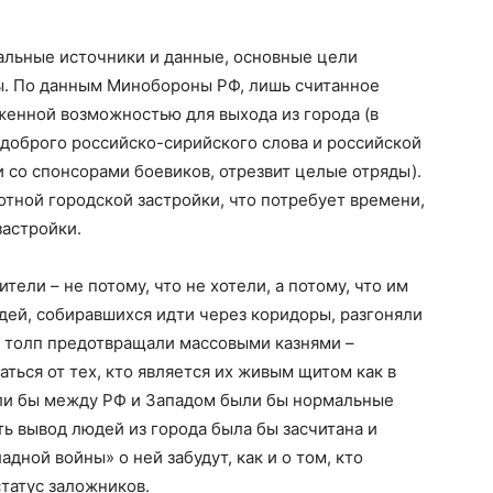
альные источники и данные, основные цели
ы. По данным Минобороны РФ, лишь считанное
женной возможностью для выхода из города (в
 доброго российско-сирийского слова и российской
со спонсорами боевиков, отрезвит целые отряды).
отной городской застройки, что потребует времени,
застройки.
ели – не потому, что не хотели, а потому, что им
юдей, собиравшихся идти через коридоры, разгоняли
 толп предотвращали массовыми казнями –
ться от тех, кто является их живым щитом как в
сли бы между РФ и Западом были бы нормальные
ь вывод людей из города была бы засчитана и
дной войны» о ней забудут, как и о том, кто
татус заложников.