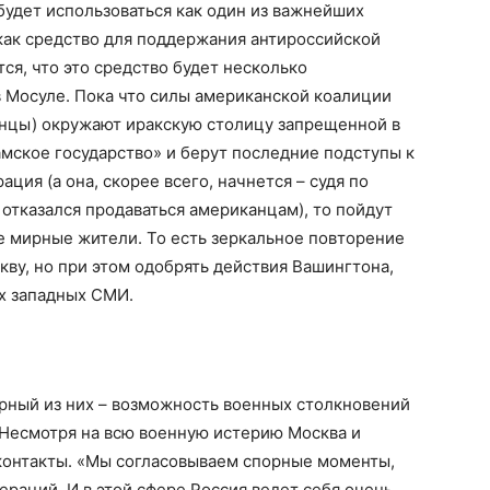
удет использоваться как один из важнейших
как средство для поддержания антироссийской
тся, что это средство будет несколько
 Мосуле. Пока что силы американской коалиции
енцы) окружают иракскую столицу запрещенной в
мское государство» и берут последние подступы к
ация (а она, скорее всего, начнется – судя по
отказался продаваться американцам), то пойдут
 мирные жители. То есть зеркальное повторение
кву, но при этом одобрять действия Вашингтона,
х западных СМИ.
ярный из них – возможность военных столкновений
 Несмотря на всю военную истерию Москва и
контакты. «Мы согласовываем спорные моменты,
раций. И в этой сфере Россия ведет себя очень