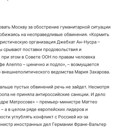
овать Москву за обострение гуманитарной ситуации
 обижаясь на несправедливые обвинения. «Кормить
ористическую организация Джебхат Ан-Нусра –
цы срывают поставки продовольствия и
 при этом в Совете ООН по правам человека
фе Алеппо – цинично и подло», – возмущается
 внешнеполитического ведомства Мария Захарова.
дальше пустых обвинений речь не зайдет. Несмотря
ропа не приняла антироссийские санкции. И дело
андре Матросове» – премьер-министре Маттео
 – а в целом ряде европейских лидеров и
ости углублять конфликт с Россией из-за
министр иностранных дел Германии Франк-Вальтер