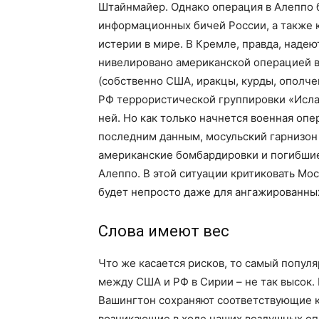
Штайнмайер. Однако операция в Алеппо б
информационных бичей России, а также 
истерии в мире. В Кремле, правда, надею
нивелировано американской операцией в
(собственно США, иракцы, курды, ополч
РФ террористической группировки «Исла
ней. Но как только начнется военная опер
последним данным, мосульский гарнизон 
американские бомбардировки и погибшие
Алеппо. В этой ситуации критиковать Мос
будет непросто даже для ангажированны
Слова имеют вес
Что же касается рисков, то самый попул
между США и РФ в Сирии – не так высок.
Вашингтон сохраняют соответствующие 
возникающие в ходе наших воздушных опе