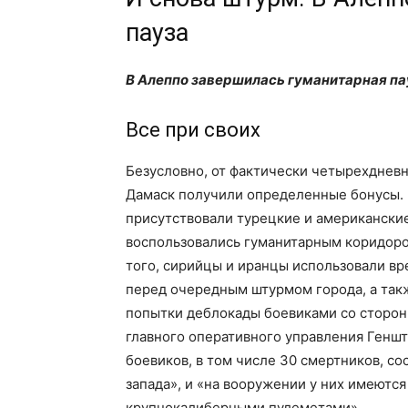
пауза
В Алеппо завершилась гуманитарная пау
Все при своих
Безусловно, от фактически четырехднев
Дамаск получили определенные бонусы. 
присутствовали турецкие и американски
воспользовались гуманитарным коридоро
того, сирийцы и иранцы использовали в
перед очередным штурмом города, а так
попытки деблокады боевиками со стороны
главного оперативного управления Геншт
боевиков, в том числе 30 смертников, с
запада», и «на вооружении у них имеютс
крупнокалиберными пулеметами».