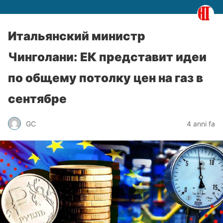
Итальянский министр
Чинголани: ЕК представит идеи
по общему потолку цен на газ в
сентябре
GC
4 anni fa