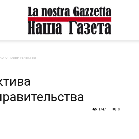
кого правительства
ктива
правительства
1747
0