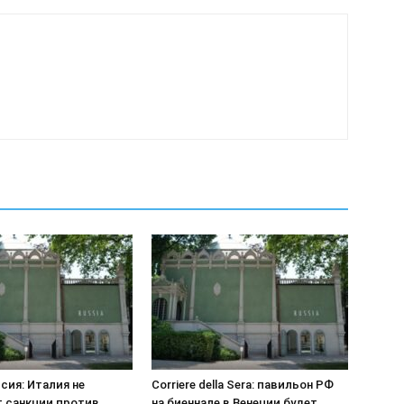
сия: Италия не
Corriere della Sera: павильон РФ
 санкции против
на биеннале в Венеции будет