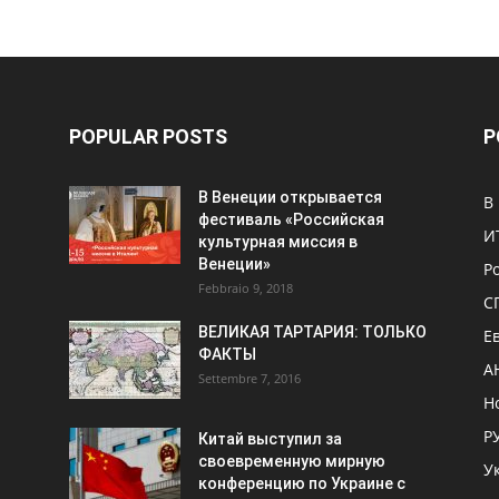
POPULAR POSTS
P
В Венеции открывается
В
фестиваль «Российская
И
культурная миссия в
Венеции»
Р
Febbraio 9, 2018
С
ВЕЛИКАЯ ТАРТАРИЯ: ТОЛЬКО
Е
ФАКТЫ
А
Settembre 7, 2016
Н
Р
Китай выступил за
своевременную мирную
У
конференцию по Украине с