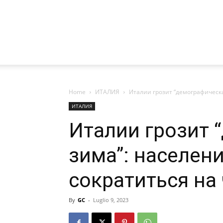
Home
ИТАЛИЯ
Италии грозит “демографическа
ИТАЛИЯ
Италии грозит 
зима”: населен
сократиться на
By
GC
-
Luglio 9, 2023