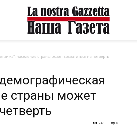
я зима”: население страны может сократиться на четверть
“демографическая
ие страны может
 четверть
746
0