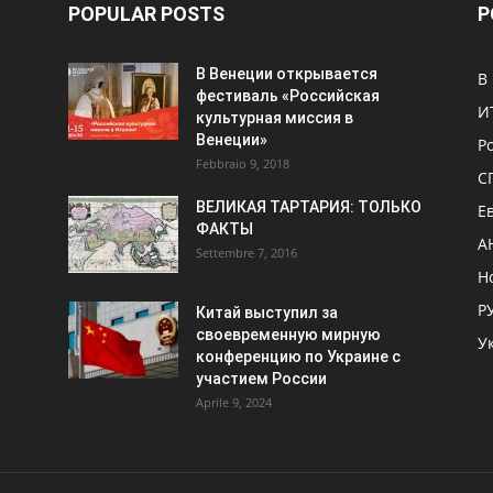
POPULAR POSTS
P
В Венеции открывается
В
фестиваль «Российская
И
культурная миссия в
Венеции»
Р
Febbraio 9, 2018
С
ВЕЛИКАЯ ТАРТАРИЯ: ТОЛЬКО
Е
ФАКТЫ
А
Settembre 7, 2016
Н
Р
Китай выступил за
своевременную мирную
У
конференцию по Украине с
участием России
Aprile 9, 2024