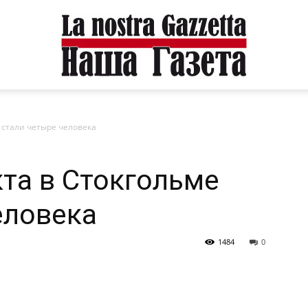
 стали четыре человека
та в Стокгольме
еловека
1484
0