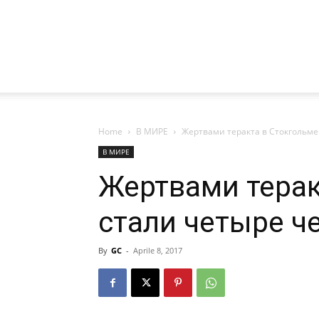
Home
В МИРЕ
Жертвами теракта в Стокгольме
В МИРЕ
Жертвами терак
стали четыре ч
By
GC
-
Aprile 8, 2017