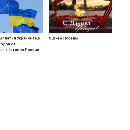
выплатил Украине €6,6
С Днём Победы!
ходов от
ных активов России