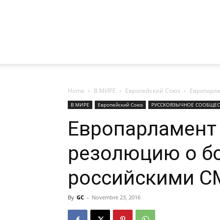
Home
В МИРЕ
Европейский Союз
Европарла
В МИРЕ
Европейский Союз
РУССКОЯЗЫЧНОЕ CООБЩЕС
Европарламент
резолюцию о бо
российскими 
By
GC
-
Novembre 23, 2016