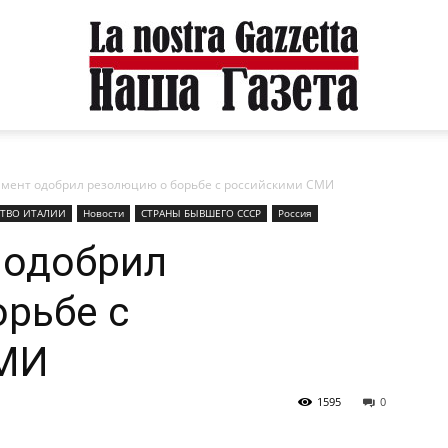
мент одобрил резолюцию о борьбе с российскими СМИ
ТВО ИТАЛИИ
Новости
СТРАНЫ БЫВШЕГО СССР
Россия
 одобрил
рьбе с
СМИ
1595
0