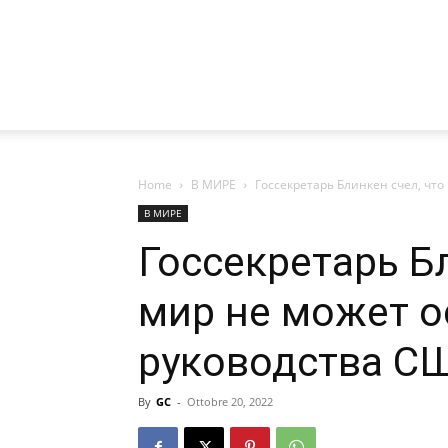
Home
В МИРЕ
Госсекретарь Блинкен счел, что
В МИРЕ
Госсекретарь Бл
мир не может о
руководства С
By
GC
-
Ottobre 20, 2022