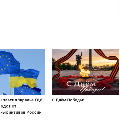
выплатил Украине €6,6
С Днём Победы!
ходов от
ных активов России