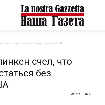
 мир не может остаться без руководства США
инкен счел, что
статься без
ША
917
0