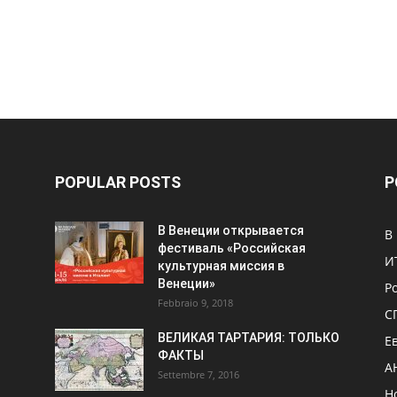
POPULAR POSTS
P
В Венеции открывается
В
фестиваль «Российская
И
культурная миссия в
Венеции»
Р
Febbraio 9, 2018
С
ВЕЛИКАЯ ТАРТАРИЯ: ТОЛЬКО
Е
ФАКТЫ
А
Settembre 7, 2016
Н