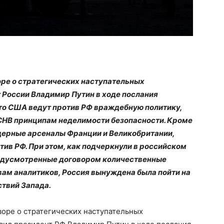
оре о стратегических наступательных
 России Владимир Путин в ходе послания
то США ведут против РФ враждебную политику,
СНВ принципам неделимости безопасности. Кроме
ядерные арсеналы Франции и Великобритании,
ив РФ. При этом, как подчеркнули в российском
едусмотренные договором количественные
вам аналитиков, Россия вынуждена была пойти на
ствий Запада.
воре о стратегических наступательных