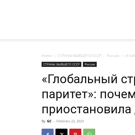
Home
СТРАНЫ БЫВШЕГО СССР
Россия
«Гло
СТРАНЫ БЫВШЕГО СССР
Россия
«Глобальный ст
паритет»: поче
приостановила
By
GC
-
Febbraio 22, 2023