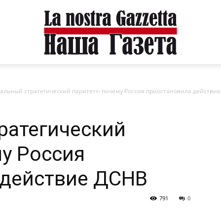
бальный стратегический паритет»: почему Россия приостановила действи
ратегический
му Россия
 действие ДСНВ
791
0