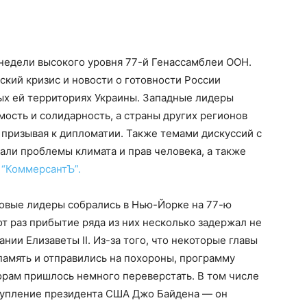
 недели высокого уровня 77-й Генассамблеи ООН.
кий кризис и новости о готовности России
х ей территориях Украины. Западные лидеры
сть и солидарность, а страны других регионов
призывая к дипломатии. Также темами дискуссий с
али проблемы климата и прав человека, а также
е
“КоммерсантЪ”.
ровые лидеры собрались в Нью-Йорке на 77-ю
от раз прибытие ряда из них несколько задержал не
нии Елизаветы II. Из-за того, что некоторые главы
память и отправились на похороны, программу
орам пришлось немного переверстать. В том числе
тупление президента США Джо Байдена — он