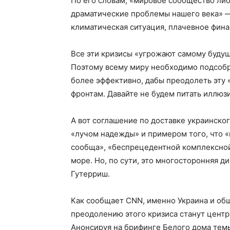
По его словам, «мировое сообщество либ
драматические проблемы нашего века» — 
климатическая ситуация, плачевное фин
Все эти кризисы «угрожают самому буду
Поэтому всему миру необходимо подсобра
более эффективно, дабы преодолеть эту
фронтам. Давайте не будем питать иллюз
А вот соглашение по доставке украинског
«лучом надежды» и примером того, что «
сообща», «беспрецедентной комплексной
море. Но, по сути, это многосторонняя 
Гутерриш.
Как сообщает CNN, именно Украина и об
преодолению этого кризиса станут цент
Анонсируя на брифинге Белого дома тем