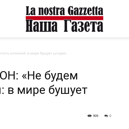
итать иллюзий: в мире бушует шторм»
ОН: «Не будем
: в мире бушует
909
0