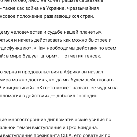
о не готово, либо не хочет решать серьезные
такие как война на Украине, чрезвычайная
ансовое положение развивающихся стран.
щему человечества и судьбе нашей планеты».
ться и начать действовать как можно быстрее и
 «дисфункцию». «Нам необходимы действия по всем
ий: в мире бушует шторм»,— отметил генсек.
о зерна и продовольствия в Африку он назвал
мира можно достичь, когда мы будем действовать
 инициативой». «Кто-то может назвать ее чудом на
дипломатия в действии»,— добавил господин
щие многосторонние дипломатические усилия по
ральной темой выступления и Джо Байдена.
ы выступления президента США, его советник по