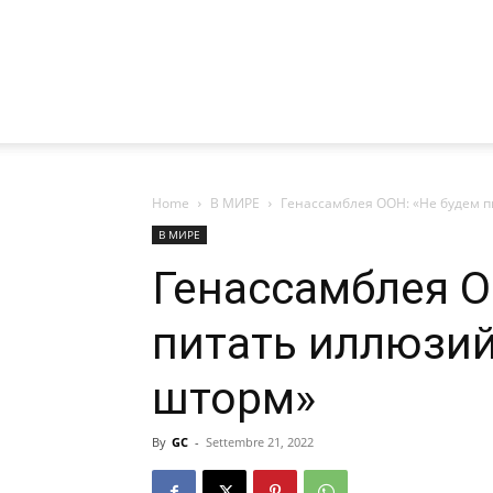
Home
В МИРЕ
Генассамблея ООН: «Не будем п
В МИРЕ
Генассамблея О
питать иллюзий
шторм»
By
GC
-
Settembre 21, 2022