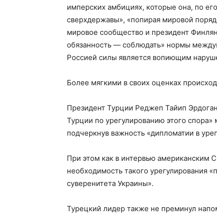
имперских амбициях, которые она, по ег
сверхдержавы», «попирая мировой порядо
мировое сообщество и президент Финлян
обязанность — соблюдать» нормы междун
Россией силы является вопиющим наруш
Более мягкими в своих оценках происход
Президент Турции Реджеп Тайип Эрдога
Турции по урегулированию этого спора» 
подчеркнув важность «дипломатии в уре
При этом как в интервью американским С
необходимость такого урегулирования «
суверенитета Украины».
Турецкий лидер также не преминул напом