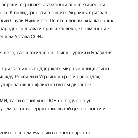
о версии, скрывает «за маской энергетической
к». К солидарности в защите Украины призвал
дии Саули Ниинистё. По его словам, «наша общая
ародного права и прав человека, «применение
ением Устава ООН».
ящего, как и ожидалось, были Турция и Бразилия.
н призвал мир «поддержать мирные инициативы
между Россией и Украиной «раз и навсегда»,
гулировании конфликтов путем диалога».
МИ, так и с трибуны ООН он подчеркнул
путем защиты территориальной целостности и
нить о своем участии в переговорах по