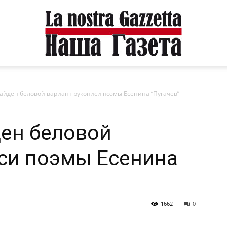
айден беловой вариант рукописи поэмы Есенина “Пугачев”
ен беловой
си поэмы Есенина
1662
0