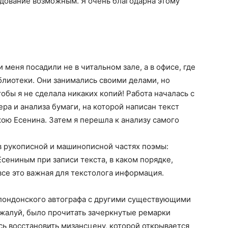
едование возможным. Я очень благодарна этому
 меня посадили не в читальном зале, а в офисе, где
блиотеки. Они занимались своими делами, но
обы я не сделала никаких копий! Работа началась с
ра и анализа бумаги, на которой написан текст
кою Есенина. Затем я перешла к анализу самого
в рукописной и машинописной частях поэмы:
сениным при записи текста, в каком порядке,
се это важная для текстолога информация.
 лондонского автографа с другими существующими
алуй, было прочитать зачеркнутые ремарки
сь восстановить мизансцену, которой открывается