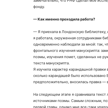
замечательно, что РНФ сделал мое иссл
фонду.
— Как именно проходила работа?
— Я приехала в Лондонскую библиотеку, и
я работала, окруженная сотрудниками би
одновременно наблюдали за мной: так, чт
фронтального изучения манускрипта: заме
поэмы, изучения помет, сделанных не ру
текста манускрипта.
Я изучила характер карандашной правки 
сколько карандашей было использовано Е
предположительно, вносилась правка — в
На следующем этапе я сравнивала текст
источниками поэмы. Самым сложным, пож
первой главы, однако мне все-таки удало