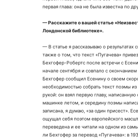
первая глава: она не была известна по д
— Расскажите о вашей статье «Неизвест
Лондонской библиотеке».
— В статье я рассказываю о результатах 
также о том, что текст «Пугачева» приве
Бехгофер-Робертс после встречи с Есени
начале сентября и совпало с окончанием
Бехгофер сообщил Есенину о своем скоро
необходимостью собрать текст поэмы из 
рукой: он взял первую главу, написанную
машинке летом, и середину поэмы написа
записана, я думаю, «за один присест». Ес
ощущал себя поэтом европейского масшт
переведена и ее читали на одном из самы
ли Бехгофер за перевод «Пугачева»: в 19