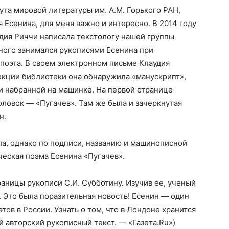
ута мировой литературы им. А.М. Горького РАН,
я Есенина, для меня важно и интересно. В 2014 году
дия Риччи написала текстологу нашей группы
ного занимался рукописями Есенина при
поэта. В своем электронном письме Клаудия
екции библиотеки она обнаружила «манускрипт»,
и набранной на машинке. На первой странице
оловок — «Пугачев». Там же была и зачеркнутая
н.
ла, однако по подписи, названию и машинописной
ческая поэма Есенина «Пугачев».
аницы рукописи С.И. Субботину. Изучив ее, ученый
. Это была поразительная новость! Есенин — один
ов в России. Узнать о том, что в Лондоне хранится
 авторский рукописный текст. — «Газета.Ru»)