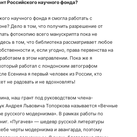
ант Российского научного фонда?
го научного фонда я смогла работать с
не? Дело в том, что получить разрешение от
ать фотокопию всего манускрипта пока не
десь в том, что библиотека рассматривает любое
бственности и, если угодно, права первенства на
работаем в этом направлении. Пока же я
который работал с лондонским автографом
сле Есенина я первый человек из России, кто
ет не радовать и не вдохновлять!
ина, наш грант под руководством члена-
ук Андрея Львовича Топоркова называется «Вечные
ве русского модернизма». В рамках работы по
ниг. «Пугачев» — шедевр русской литературы
себе черты модернизма и авангарда, поэтому