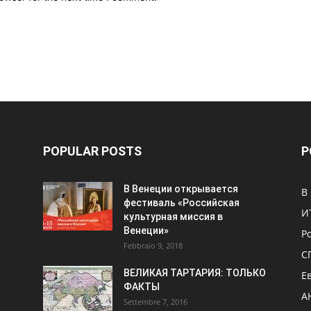
POPULAR POSTS
P
В Венеции открывается
В
фестиваль «Российская
И
культурная миссия в
Венеции»
Р
Febbraio 9, 2018
С
ВЕЛИКАЯ ТАРТАРИЯ: ТОЛЬКО
Е
ФАКТЫ
А
Settembre 7, 2016