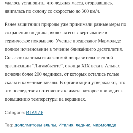
удалось установить, что ледяная масса, оторвавшись,
двигалась по склону со скоростью до 300 км/ч.
Ранее защитники природы уже принимали разные меры по
сохранению ледника, включая его завертывание в
термическое покрывало. Ученые предрекают Мармоладе
полное исчезновение в течение ближайшего десятилетия.
Согласно данным итальянской неправительственной
организации “Лигамбьенте”, с конца XIX века в Альпах
исчезли более 200 ледников, от которых остались голые
скалы и каменные завалы. В организации утверждают, что
это последствия потепления климата, которое приводит к
повышению температуры на вершинах.
Categorie:
ИТАЛИЯ
Tag:
дололмитовы альпы
,
Италия
,
ледник
,
мармолада