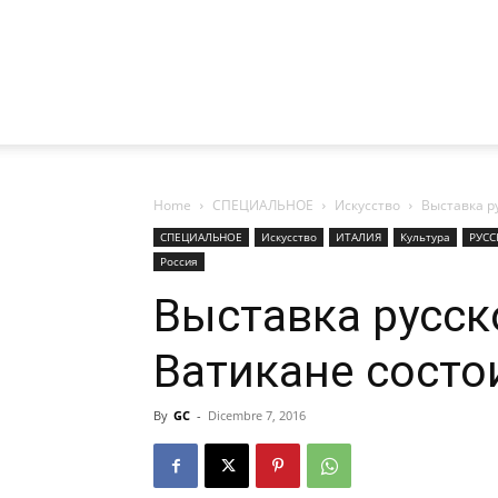
Home
СПЕЦИАЛЬНОЕ
Искусство
Выставка ру
СПЕЦИАЛЬНОЕ
Искусство
ИТАЛИЯ
Культура
РУС
Россия
Выставка русск
Ватикане состо
By
GC
-
Dicembre 7, 2016