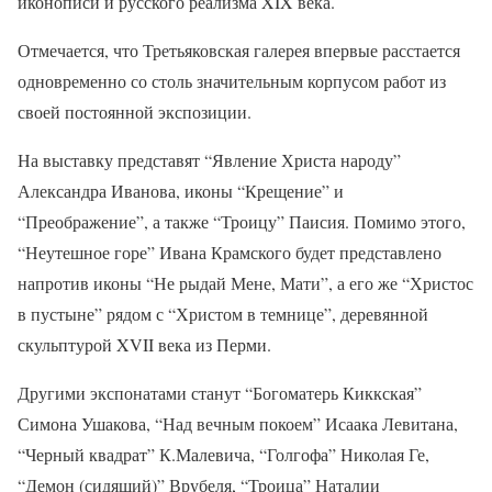
иконописи и русского реализма XIX века.
Отмечается, что Третьяковская галерея впервые расстается
одновременно со столь значительным корпусом работ из
своей постоянной экспозиции.
На выставку представят “Явление Христа народу”
Александра Иванова, иконы “Крещение” и
“Преображение”, а также “Троицу” Паисия. Помимо этого,
“Неутешное горе” Ивана Крамского будет представлено
напротив иконы “Не рыдай Мене, Мати”, а его же “Христос
в пустыне” рядом с “Христом в темнице”, деревянной
скульптурой XVII века из Перми.
Другими экспонатами станут “Богоматерь Киккская”
Симона Ушакова, “Над вечным покоем” Исаака Левитана,
“Черный квадрат” К.Малевича, “Голгофа” Николая Ге,
“Демон (сидящий)” Врубеля, “Троица” Наталии