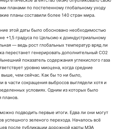
энергетическое агентство (МЭА) опубликовало свою
ми планами по постепенному глобальному уходу
такие планы составили более 140 стран мира.
ание этой даты было обосновано необходимостью
не +1,5 градуса по Цельсию к доиндустриальному
льная — ведь рост глобальных температур вряд ли
ика перестанет генерировать дополнительный CO2
. Нынешний показатель содержания углекислого газа
ответствует уровню миоцена, когда средние
выше, чем сейчас. Как бы то ни было,
 в части сокращения выбросов выглядели хотя и
еделенных условиях. Одним из которых было
 планов.
 можно подводить первые итоги. Едва ли они могут
в успешного зеленого перехода. Началось всё
яцев после публикации дорожной карты МЭА