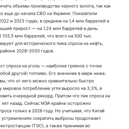
чить объемы производства черного золота, так как
ло еще до начала СВО на Украине. Показатели
2022 и 2023 годах, в среднем на 1,4 млн баррелей в
ьший прирост — на 1,24 млн баррелей в день.
103,5 млн баррелей, что всего на 500 тыс.
ирует для исторического пика спроса на нефть,
 районе 2028–2030 годов.
т спроса на уголь — наиболее грязное с точки
любой другой) топливо. Его значение в мире ниже,
овы, что от него можно сравнительно быстро
ду мировое потребление угля выросло на 3,3%, в
новить очередной рекорд. Притом что пик спроса на
 лет назад. Сейчас МЭА крайне осторожно
роса только в 2026 году. Но учитывая, что Китай
х устремлениях сократить выбросы продолжает
ектростанции (ТЭС), а также принимая во