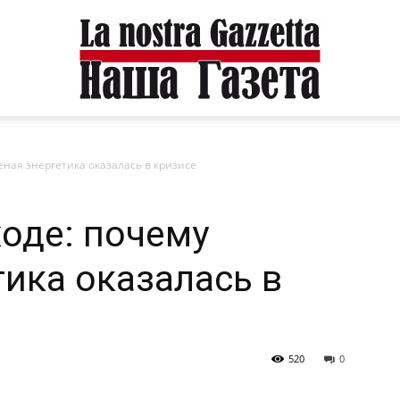
еная энергетика оказалась в кризисе
ходе: почему
тика оказалась в
520
0