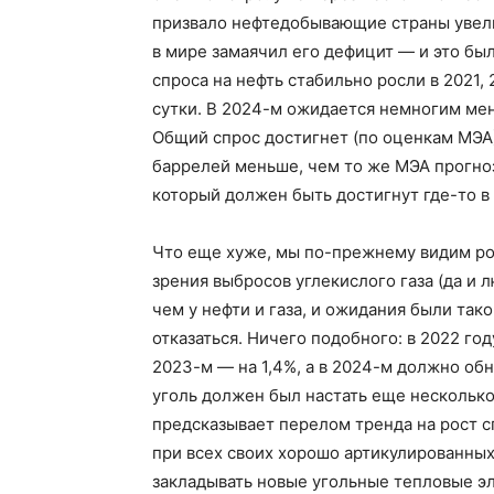
призвало нефтедобывающие страны увели
в мире замаячил его дефицит — и это бы
спроса на нефть стабильно росли в 2021, 
сутки. В 2024-м ожидается немногим мен
Общий спрос достигнет (по оценкам МЭА) 
баррелей меньше, чем то же МЭА прогноз
который должен быть достигнут где-то в
Что еще хуже, мы по-прежнему видим рос
зрения выбросов углекислого газа (да и 
чем у нефти и газа, и ожидания были так
отказаться. Ничего подобного: в 2022 го
2023-м — на 1,4%, а в 2024-м должно об
уголь должен был настать еще несколько
предсказывает перелом тренда на рост сп
при всех своих хорошо артикулированны
закладывать новые угольные тепловые эл