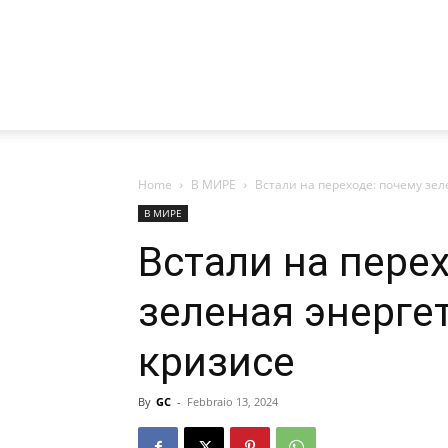
Home
В МИРЕ
Встали на переходе: почему зел
В МИРЕ
Встали на пере
зеленая энерге
кризисе
By
GC
-
Febbraio 13, 2024