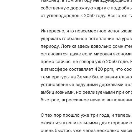
Наконец, в том же году Международное 
собственную дорожную карту с подробны
от углеводородов к 2050 году. Всего же 
Интересно, что повсеместное использов
удержать глобальное потепление на уров
периоду. Логика здесь довольно сомните
остановится, даже если мировая эконом
прямо сейчас, не говоря уж о 2050 годе
в атмосфере составляет 420 ppm, что со
температуры на Земле были значительно 
установленные ведущими державами цели
амбициозными, но реализуемыми при опр
быстрое, агрессивное начало выполнения
С тех пор прошло уже три года, и теперь
оказаться утешительными для стороннико
очень быстро: уже через несколько мес