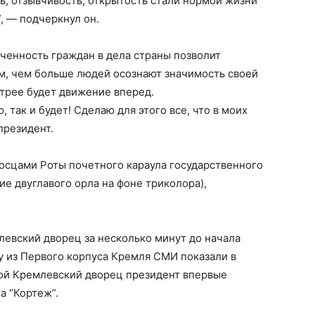
ть, отзывчивость, открытость стали нормой жизни
, — подчеркнул он.
юченность граждан в дела страны позволит
м, чем больше людей осознают значимость своей
стрее будет движение вперед.
 так и будет! Сделаю для этого все, что в моих
президент.
осцами Роты почетного караула государственного
е двуглавого орла на фоне триколора),
евский дворец за несколько минут до начала
ду из Первого корпуса Кремля СМИ показали в
ой Кремлевский дворец президент впервые
а “Кортеж”.