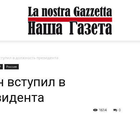
тупил в должность президента
Р
Россия
 вступил в
зидента
1614
0