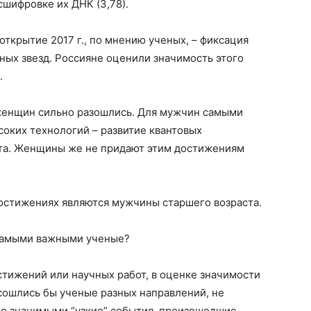
шифровке их ДНК (3,78).
открытие 2017 г., по мнению ученых, – фиксация
ных звезд. Россияне оценили значимость этого
.
 женщин сильно разошлись. Для мужчин самыми
оких технологий – развитие квантовых
кта. Женщины же не придают этим достижениям
стижениях являются мужчины старшего возраста.
т самыми важными ученые?
тижений или научных работ, в оценке значимости
сошлись бы ученые разных направлений, не
о значимыми “узкие” события, произошедшие