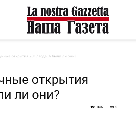
ные открытия 2017 года. А были ли они?
чные открытия
ли ли они?
1607
0