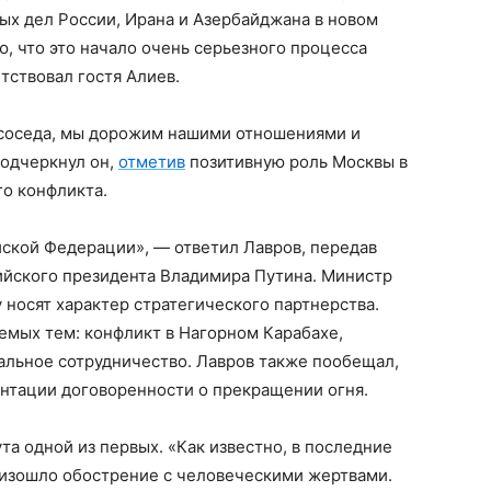
ых дел России, Ирана и Азербайджана в новом
ю, что это начало очень серьезного процесса
тствовал гостя Алиев.
а соседа, мы дорожим нашими отношениями и
подчеркнул он,
отметив
позитивную роль Москвы в
о конфликта.
йской Федерации», — ответил Лавров, передав
ийского президента Владимира Путина. Министр
 носят характер стратегического партнерства.
емых тем: конфликт в Нагорном Карабахе,
альное сотрудничество. Лавров также пообещал,
ентации договоренности о прекращении огня.
та одной из первых. «Как известно, в последние
оизошло обострение с человеческими жертвами.