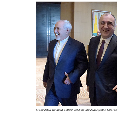
Мохаммад Джавад Зариф, Эльмар Мамедъяров и Сергей 