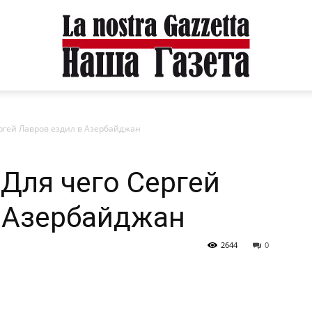
ергей Лавров ездил в Азербайджан
 Для чего Сергей
в Азербайджан
2644
0