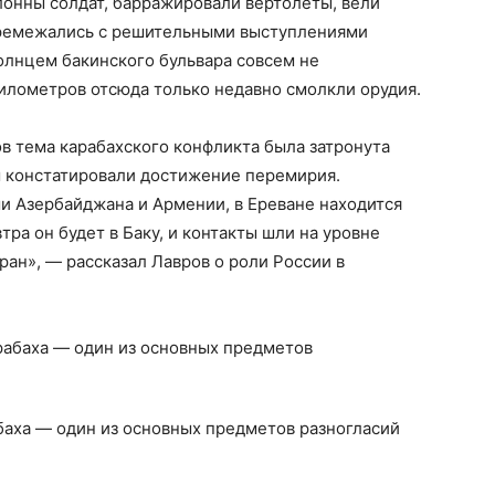
онны солдат, барражировали вертолеты, вели
еремежались с решительными выступлениями
солнцем бакинского бульвара совсем не
километров отсюда только недавно смолкли орудия.
в тема карабахского конфликта была затронута
м констатировали достижение перемирия.
и Азербайджана и Армении, в Ереване находится
ра он будет в Баку, и контакты шли на уровне
ран», — рассказал Лавров о роли России в
аха — один из основных предметов разногласий