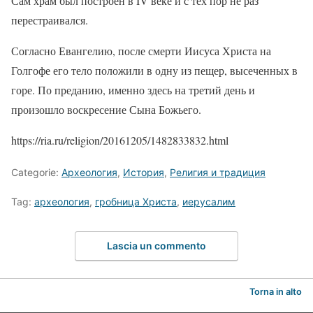
Сам храм был построен в IV веке и с тех пор не раз
перестраивался.
Согласно Евангелию, после смерти Иисуса Христа на
Голгофе его тело положили в одну из пещер, высеченных в
горе. По преданию, именно здесь на третий день и
произошло воскресение Сына Божьего.
https://ria.ru/religion/20161205/1482833832.html
Categorie:
Археология
,
История
,
Религия и традиция
Tag:
археология
,
гробница Христа
,
иерусалим
Lascia un commento
Torna in alto